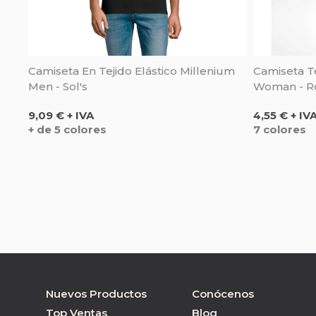
Camiseta En Tejido Elástico Millenium
Camiseta T
Men - Sol's
Woman - R
Precio
Precio
9,09 € + IVA
4,55 € + IV
+ de 5 colores
7 colores
Nuevos Productos
Conócenos
Top Ventas
Blog