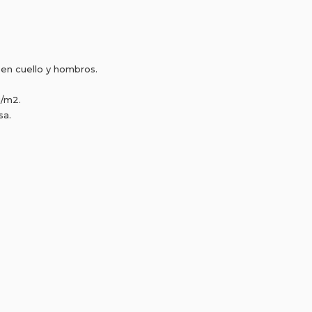
en cuello y hombros.
g/m2.
sa.