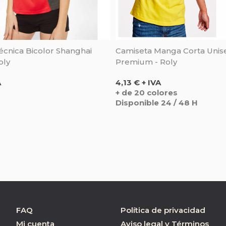
écnica Bicolor Shanghai
Camiseta Manga Corta Unis
oly
Premium - Roly
Precio
A
4,13 € + IVA
+ de 20 colores
Disponible 24 / 48 H
FAQ
Política de privacidad
Mi cuenta
Aviso legal y Términos