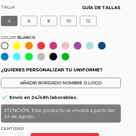
TALLA
GUÍA DE TALLAS
4
6
8
10
12
COLOR
Amarillo
Naranja-
Rojo
Fucsia
Rosa
Morado
Celeste
Azul
Blanco
Coral
claro
marino
Azul
Turquesa
Verde
Gris
Negro
Verde
lima
vigoré
hierba
¿QUIERES PERSONALIZAR TU UNIFORME?
AÑADIR BORDADO NOMBRE O LOGO

Envío en 24/48h laborables.
ATENCIÓN: Este producto se enviará a partir del
24 de agosto.
CANTIDAD