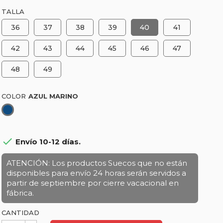
TALLA
36
37
38
39
40
41
42
43
44
45
46
47
48
49
COLOR
Azul
marino

Envío 10-12 días.
ATENCIÓN: Los productos Suecos que no están
disponibles para envío 24 horas serán servidos a
partir de septiembre por cierre vacacional en
fábrica.
CANTIDAD