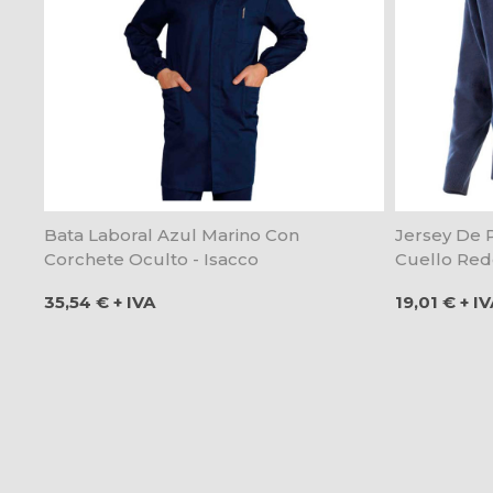
Bata Laboral Azul Marino Con
Jersey De 
Corchete Oculto - Isacco
Cuello Redo
Precio
Precio
35,54 € + IVA
19,01 € + I