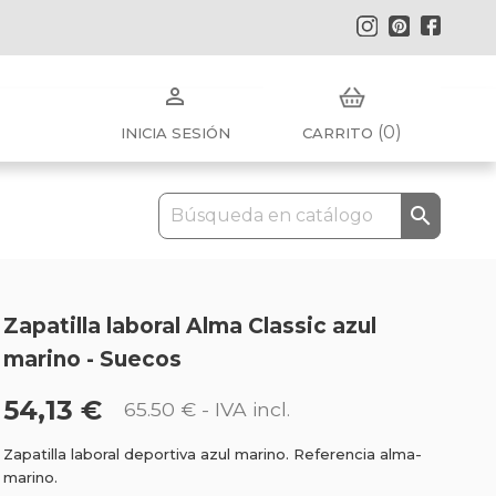
Instagram
Pinterest
Faceb

(0)
INICIA SESIÓN
CARRITO

Zapatilla laboral Alma Classic azul
marino - Suecos
54,13 €
65.50 €
- IVA incl.
Zapatilla laboral deportiva azul marino. Referencia alma-
marino.