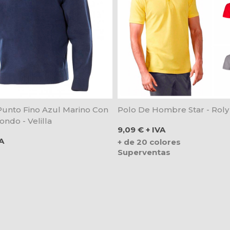
Punto Fino Azul Marino Con
Polo De Hombre Star - Roly
ndo - Velilla
Precio
9,09 € + IVA
VA
+ de 20 colores
Superventas