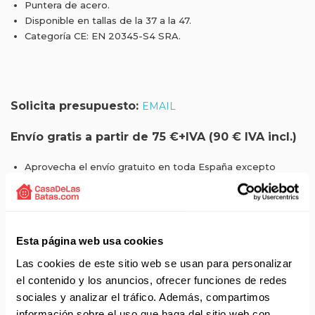
Puntera de acero.
Disponible en tallas de la 37 a la 47.
Categoría CE: EN 20345-S4 SRA.
Solicita presupuesto:
EMAIL
Envío gratis a partir de 75 €+IVA (90 € IVA incl.)
Aprovecha el envío gratuito en toda España excepto
Canarias, Baleares, Ceuta y Melilla.
ENVÍOS EN AGOSTO
No realizamos envíos del 10 al 21 de agosto.
Esta página web usa cookies
Reanudamos envíos el día 24 de agosto para productos
Las cookies de este sitio web se usan para personalizar
con disponibilidad 24/48 horas.
el contenido y los anuncios, ofrecer funciones de redes
Si adquieres productos con distinto plazo de entrega, el
sociales y analizar el tráfico. Además, compartimos
pedido se envía cuando está completo.
información sobre el uso que haga del sitio web con