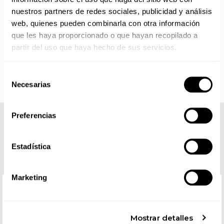
Los productos sin disponibilidad 24 horas serán servidos a
nuestros partners de redes sociales, publicidad y análisis
partir de la fecha indicada en cada producto según fábrica.
web, quienes pueden combinarla con otra información
IMPORTANTE PERSONALIZACIONES
: EL taller de
bordados y estampados está cerrado en agosto. Se
que les haya proporcionado o que hayan recopilado a
reanudan las personalizaciones por orden de compra a
partir del uso que haya hecho de sus servicios.
partir de septiembre.
Selección
Necesarias
de
consentimiento
Preferencias
COMPLETA TU LOOK
Estadística
Marketing
Mostrar detalles