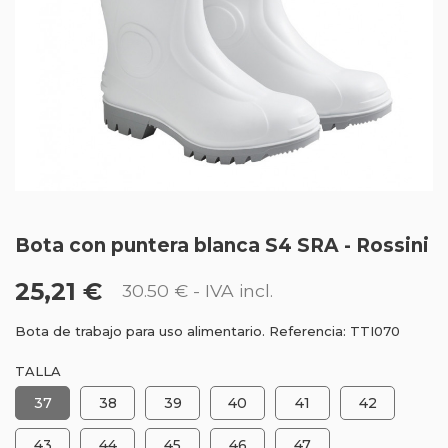
Bota con puntera blanca S4 SRA - Rossini
25,21 €
30.50 €
- IVA incl.
Bota de trabajo para uso alimentario. Referencia: TTI070
TALLA
37
38
39
40
41
42
43
44
45
46
47