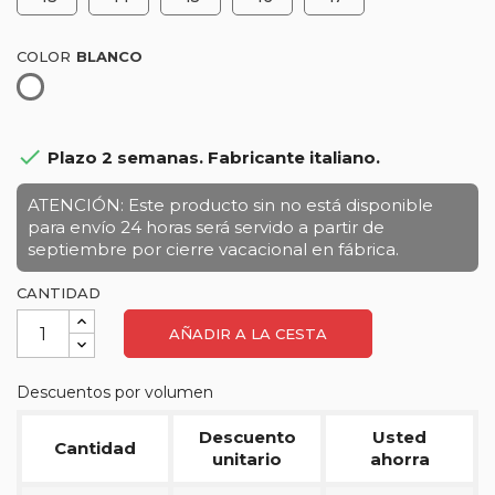
COLOR
Blanco

Plazo 2 semanas. Fabricante italiano.
ATENCIÓN: Este producto sin no está disponible
para envío 24 horas será servido a partir de
septiembre por cierre vacacional en fábrica.
CANTIDAD
AÑADIR A LA CESTA
Descuentos por volumen
Descuento
Usted
Cantidad
unitario
ahorra