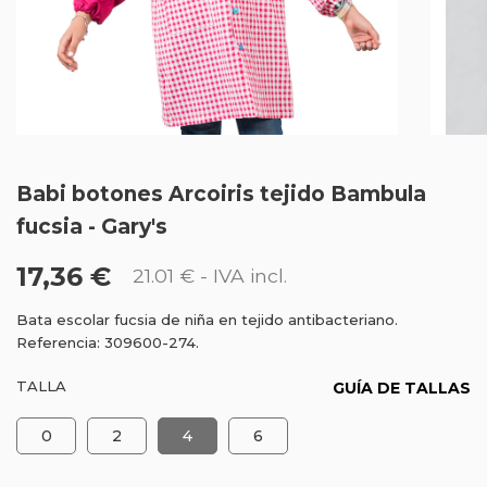
Babi botones Arcoiris tejido Bambula
fucsia - Gary's
17,36 €
21.01 €
- IVA incl.
Bata escolar fucsia de niña en tejido antibacteriano.
Referencia: 309600-274.
TALLA
GUÍA DE TALLAS
0
2
4
6