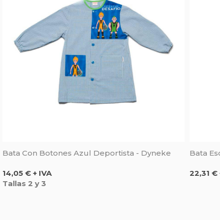
Bata Con Botones Azul Deportista - Dyneke
Bata Es
Precio
Precio
14,05 € + IVA
22,31 € 
Tallas 2 y 3