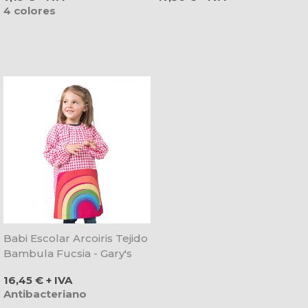
4 colores
Babi Escolar Arcoiris Tejido
Bambula Fucsia - Gary's
Precio
16,45 € + IVA
Antibacteriano