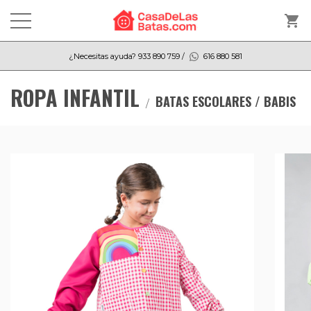
shopping_cart
¿Necesitas ayuda?
933 890 759
/
616 880 581
ROPA INFANTIL
BATAS ESCOLARES / BABIS