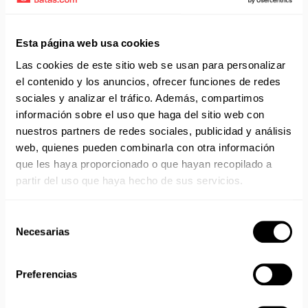
Aprovecha el envío gratuito en toda España excepto
Canarias, Baleares, Ceuta y Melilla.
Esta página web usa cookies
Las cookies de este sitio web se usan para personalizar
ENVÍOS EN AGOSTO
el contenido y los anuncios, ofrecer funciones de redes
No realizamos envíos del 10 al 21 de agosto.
sociales y analizar el tráfico. Además, compartimos
Reanudamos envíos el día 24 de agosto para productos
información sobre el uso que haga del sitio web con
con disponibilidad 24/48 horas.
nuestros partners de redes sociales, publicidad y análisis
Si adquieres productos con distinto plazo de entrega, el
web, quienes pueden combinarla con otra información
pedido se envía cuando está completo.
que les haya proporcionado o que hayan recopilado a
Los productos sin disponibilidad 24 horas serán servidos a
partir del uso que haya hecho de sus servicios.
partir de la fecha indicada en cada producto según fábrica.
IMPORTANTE PERSONALIZACIONES
: EL taller de
bordados y estampados está cerrado en agosto. Se
Selección
Necesarias
reanudan las personalizaciones por orden de compra a
de
partir de septiembre.
consentimiento
Preferencias