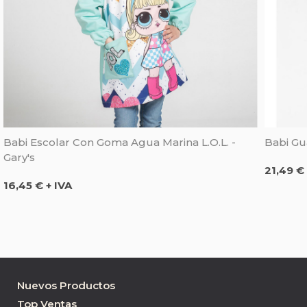
Babi Escolar Con Goma Agua Marina L.O.L. -
Babi Gu
Gary's
Precio
21,49 € 
Precio
16,45 € + IVA
Nuevos Productos
Top Ventas