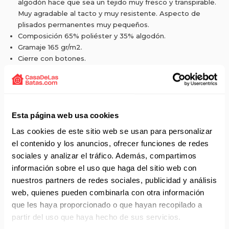
algodón hace que sea un tejido muy fresco y transpirable.
Muy agradable al tacto y muy resistente. Aspecto de
plisados permanentes muy pequeños.
Composición 65% poliéster y 35% algodón.
Gramaje 165 gr/m2.
Cierre con botones.
Un bolsillo en el costado derecho.
Puños de goma.
Esta página web usa cookies
Solicita presupuesto:
Las cookies de este sitio web se usan para personalizar
EMAIL
el contenido y los anuncios, ofrecer funciones de redes
Envío gratis a partir de 75 €+IVA (90 € IVA incl.)
sociales y analizar el tráfico. Además, compartimos
información sobre el uso que haga del sitio web con
Aprovecha el envío gratuito en toda España excepto
nuestros partners de redes sociales, publicidad y análisis
Canarias, Baleares, Ceuta y Melilla.
web, quienes pueden combinarla con otra información
que les haya proporcionado o que hayan recopilado a
ENVÍOS EN AGOSTO
partir del uso que haya hecho de sus servicios.