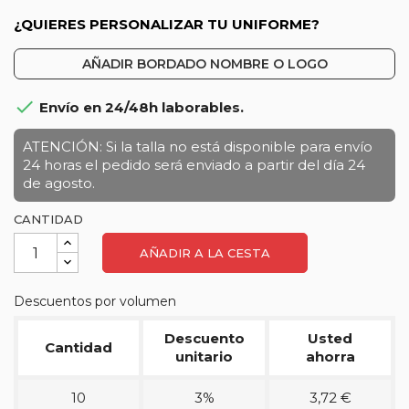
¿QUIERES PERSONALIZAR TU UNIFORME?
AÑADIR BORDADO NOMBRE O LOGO

Envío en 24/48h laborables.
ATENCIÓN: Si la talla no está disponible para envío
24 horas el pedido será enviado a partir del día 24
de agosto.
CANTIDAD
AÑADIR A LA CESTA
Descuentos por volumen
Descuento
Usted
Cantidad
unitario
ahorra
10
3%
3,72 €